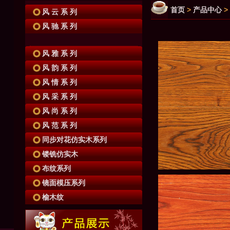
首页
>
产品中心
>
风 云 系 列
风 驰 系 列
风 雅 系 列
风 韵 系 列
风 情 系 列
风 采 系 列
风 尚 系 列
风 范 系 列
同步对花仿实木系列
镂铣仿实木
布纹系列
镜面模压系列
榆木纹